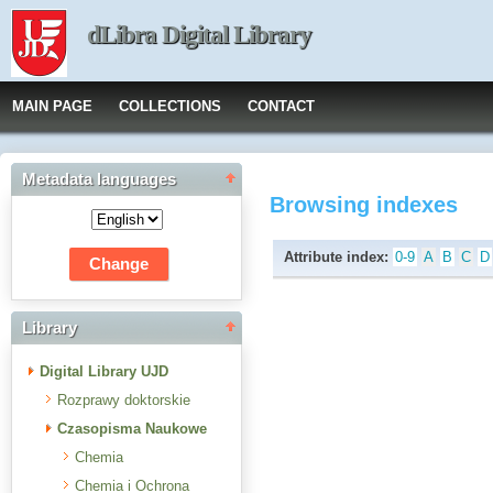
dLibra Digital Library
MAIN PAGE
COLLECTIONS
CONTACT
Metadata languages
Browsing indexes
Attribute index:
0-9
A
B
C
D
Library
Digital Library UJD
Rozprawy doktorskie
Czasopisma Naukowe
Chemia
Chemia i Ochrona