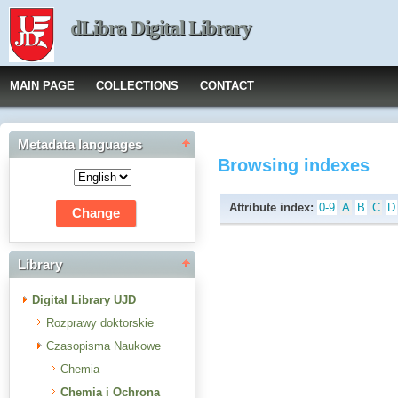
dLibra Digital Library
MAIN PAGE
COLLECTIONS
CONTACT
Metadata languages
Browsing indexes
Attribute index:
0-9
A
B
C
D
Library
Digital Library UJD
Rozprawy doktorskie
Czasopisma Naukowe
Chemia
Chemia i Ochrona