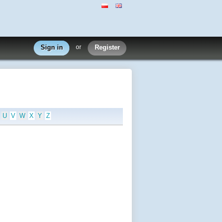
Sign in
or
Register
U
V
W
X
Y
Z