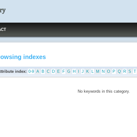
ry
ACT
rowsing indexes
ttribute index:
0-9
A
B
C
D
E
F
G
H
I
J
K
L
M
N
O
P
Q
R
S
T
No keywords in this category.