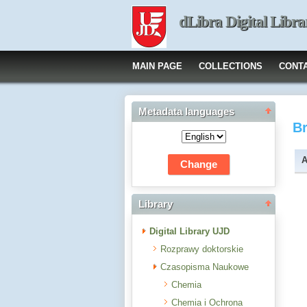
dLibra Digital Libra
MAIN PAGE
COLLECTIONS
CONT
Metadata languages
B
A
Library
Digital Library UJD
Rozprawy doktorskie
Czasopisma Naukowe
Chemia
Chemia i Ochrona