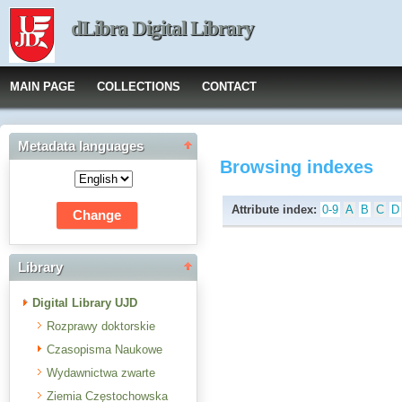
dLibra Digital Library
MAIN PAGE
COLLECTIONS
CONTACT
Metadata languages
Browsing indexes
Attribute index:
0-9
A
B
C
D
Library
Digital Library UJD
Rozprawy doktorskie
Czasopisma Naukowe
Wydawnictwa zwarte
Ziemia Częstochowska