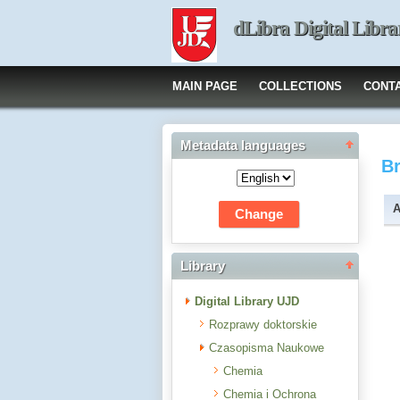
dLibra Digital Libra
MAIN PAGE
COLLECTIONS
CONT
Metadata languages
B
A
Library
Digital Library UJD
Rozprawy doktorskie
Czasopisma Naukowe
Chemia
Chemia i Ochrona