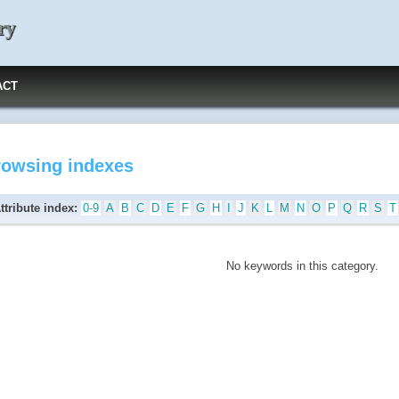
ry
ACT
rowsing indexes
ttribute index:
0-9
A
B
C
D
E
F
G
H
I
J
K
L
M
N
O
P
Q
R
S
T
No keywords in this category.