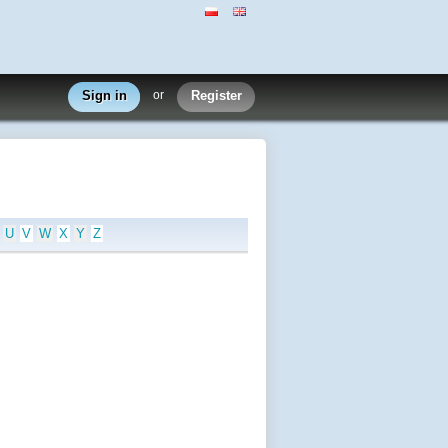
Sign in
or
Register
U
V
W
X
Y
Z