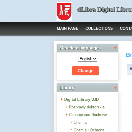
dLibra Digital Libra
MAIN PAGE
COLLECTIONS
CONT
Metadata languages
B
A
Library
Digital Library UJD
Rozprawy doktorskie
Czasopisma Naukowe
Chemia
Chemia i Ochrona