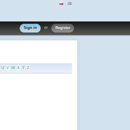
Sign in
or
Register
U
V
W
X
Y
Z