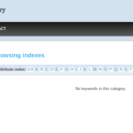
ry
ACT
rowsing indexes
ttribute index:
0-9
A
B
C
D
E
F
G
H
I
J
K
L
M
N
O
P
Q
R
S
T
No keywords in this category.