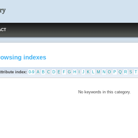
ry
ACT
rowsing indexes
ttribute index:
0-9
A
B
C
D
E
F
G
H
I
J
K
L
M
N
O
P
Q
R
S
T
No keywords in this category.