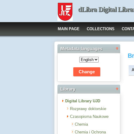
dLibra Digital Libra
MAIN PAGE
COLLECTIONS
CONT
Metadata languages
B
A
Library
Digital Library UJD
Rozprawy doktorskie
Czasopisma Naukowe
Chemia
Chemia i Ochrona