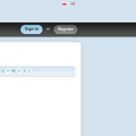
Sign in
or
Register
U
V
W
X
Y
Z