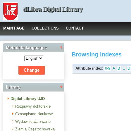
dLibra Digital Library
MAIN PAGE
COLLECTIONS
CONTACT
Metadata languages
Browsing indexes
Attribute index:
0-9
A
B
C
D
Library
Digital Library UJD
Rozprawy doktorskie
Czasopisma Naukowe
Wydawnictwa zwarte
Ziemia Częstochowska