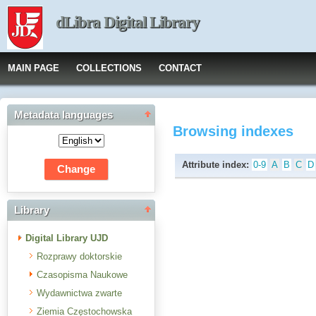
dLibra Digital Library
MAIN PAGE
COLLECTIONS
CONTACT
Metadata languages
Browsing indexes
Attribute index:
0-9
A
B
C
D
Library
Digital Library UJD
Rozprawy doktorskie
Czasopisma Naukowe
Wydawnictwa zwarte
Ziemia Częstochowska