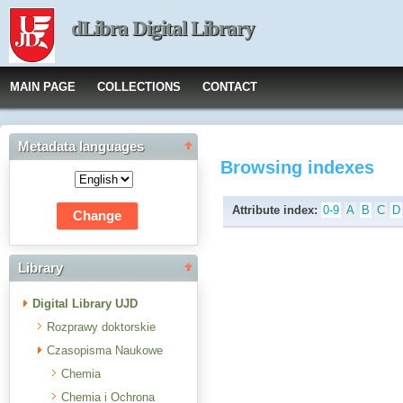
dLibra Digital Library
MAIN PAGE
COLLECTIONS
CONTACT
Metadata languages
Browsing indexes
Attribute index:
0-9
A
B
C
D
Library
Digital Library UJD
Rozprawy doktorskie
Czasopisma Naukowe
Chemia
Chemia i Ochrona