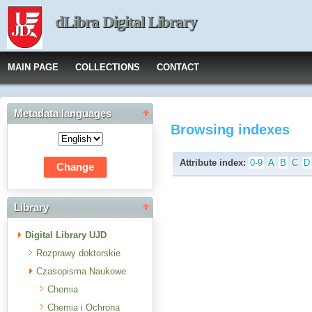
dLibra Digital Library
MAIN PAGE
COLLECTIONS
CONTACT
Metadata languages
Browsing indexes
Attribute index:
0-9
A
B
C
D
Library
Digital Library UJD
Rozprawy doktorskie
Czasopisma Naukowe
Chemia
Chemia i Ochrona