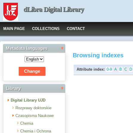
dLibra Digital Library
MAIN PAGE
COLLECTIONS
CONTACT
Metadata languages
Browsing indexes
Attribute index:
0-9
A
B
C
D
Library
Digital Library UJD
Rozprawy doktorskie
Czasopisma Naukowe
Chemia
Chemia i Ochrona