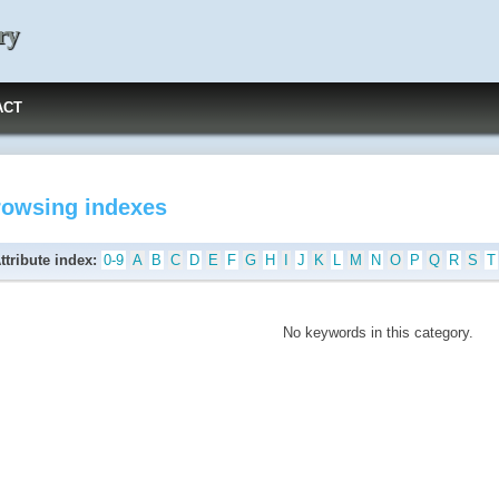
ry
ACT
rowsing indexes
ttribute index:
0-9
A
B
C
D
E
F
G
H
I
J
K
L
M
N
O
P
Q
R
S
T
No keywords in this category.