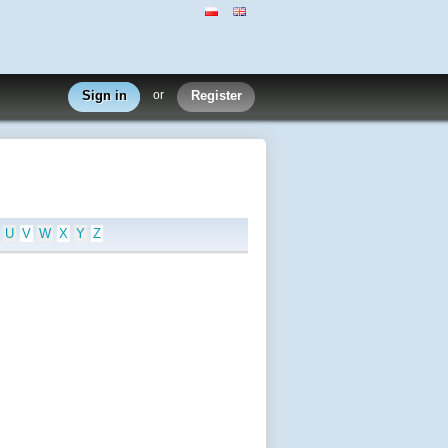
Sign in
or
Register
U
V
W
X
Y
Z