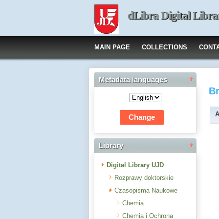
dLibra Digital Libra
MAIN PAGE
COLLECTIONS
CONT
Metadata languages
B
A
Library
Digital Library UJD
Rozprawy doktorskie
Czasopisma Naukowe
Chemia
Chemia i Ochrona