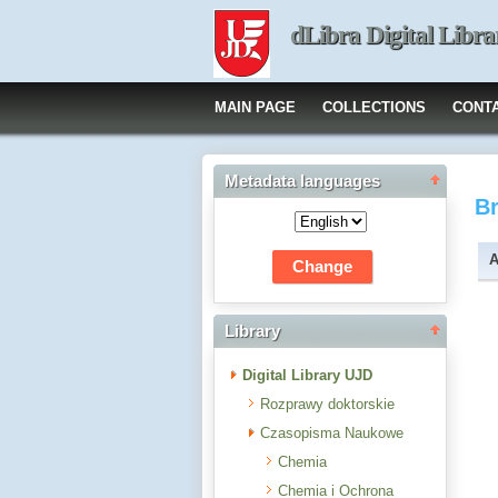
dLibra Digital Libra
MAIN PAGE
COLLECTIONS
CONT
Metadata languages
B
A
Library
Digital Library UJD
Rozprawy doktorskie
Czasopisma Naukowe
Chemia
Chemia i Ochrona