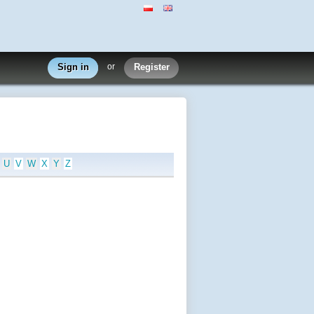
Sign in
or
Register
U
V
W
X
Y
Z