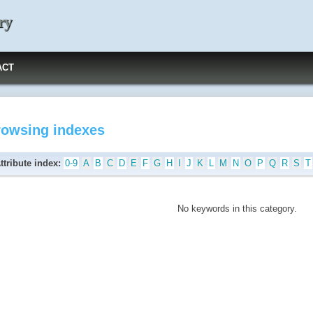
ry
ACT
rowsing indexes
ttribute index:
0-9
A
B
C
D
E
F
G
H
I
J
K
L
M
N
O
P
Q
R
S
T
No keywords in this category.