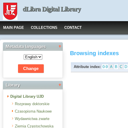
dLibra Digital Library
MAIN PAGE
COLLECTIONS
CONTACT
Metadata languages
Browsing indexes
Attribute index:
0-9
A
B
C
D
Library
Digital Library UJD
Rozprawy doktorskie
Czasopisma Naukowe
Wydawnictwa zwarte
Ziemia Częstochowska