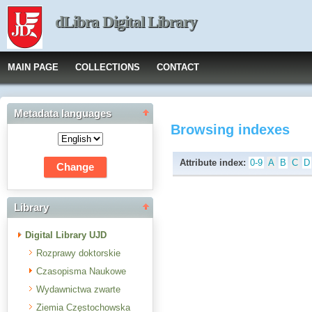
dLibra Digital Library
MAIN PAGE
COLLECTIONS
CONTACT
Metadata languages
Browsing indexes
Attribute index:
0-9
A
B
C
D
Library
Digital Library UJD
Rozprawy doktorskie
Czasopisma Naukowe
Wydawnictwa zwarte
Ziemia Częstochowska