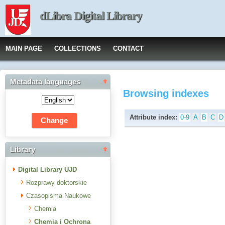
dLibra Digital Library
MAIN PAGE
COLLECTIONS
CONTACT
Metadata languages
Browsing indexes
Attribute index:
0-9
A
B
C
D
Library
Digital Library UJD
Rozprawy doktorskie
Czasopisma Naukowe
Chemia
Chemia i Ochrona