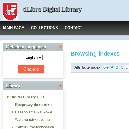
dLibra Digital Library
MAIN PAGE
COLLECTIONS
CONTACT
Metadata languages
Browsing indexes
Attribute index:
0-9
A
B
C
D
Library
Digital Library UJD
Rozprawy doktorskie
Czasopisma Naukowe
Wydawnictwa zwarte
Ziemia Częstochowska