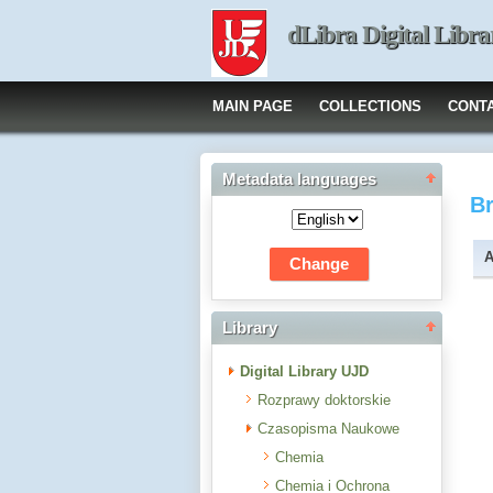
dLibra Digital Libra
MAIN PAGE
COLLECTIONS
CONT
Metadata languages
B
A
Library
Digital Library UJD
Rozprawy doktorskie
Czasopisma Naukowe
Chemia
Chemia i Ochrona