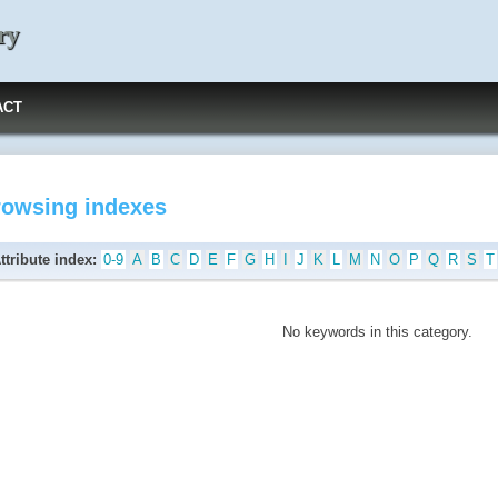
ry
ACT
rowsing indexes
ttribute index:
0-9
A
B
C
D
E
F
G
H
I
J
K
L
M
N
O
P
Q
R
S
T
No keywords in this category.