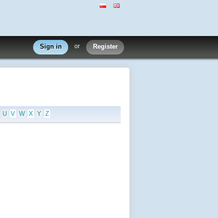
Sign in
or
Register
U
V
W
X
Y
Z