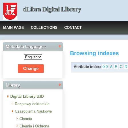
dLibra Digital Library
MAIN PAGE
COLLECTIONS
CONTACT
Metadata languages
Browsing indexes
Attribute index:
0-9
A
B
C
D
Library
Digital Library UJD
Rozprawy doktorskie
Czasopisma Naukowe
Chemia
Chemia i Ochrona