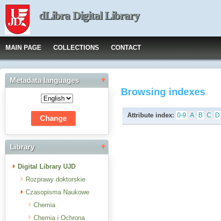
dLibra Digital Library
MAIN PAGE
COLLECTIONS
CONTACT
Metadata languages
Browsing indexes
Attribute index:
0-9
A
B
C
D
Library
Digital Library UJD
Rozprawy doktorskie
Czasopisma Naukowe
Chemia
Chemia i Ochrona