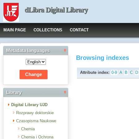
dLibra Digital Library
MAIN PAGE
COLLECTIONS
CONTACT
Metadata languages
Browsing indexes
Attribute index:
0-9
A
B
C
D
Library
Digital Library UJD
Rozprawy doktorskie
Czasopisma Naukowe
Chemia
Chemia i Ochrona