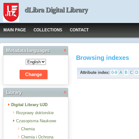
dLibra Digital Library
MAIN PAGE
COLLECTIONS
CONTACT
Metadata languages
Browsing indexes
Attribute index:
0-9
A
B
C
D
Library
Digital Library UJD
Rozprawy doktorskie
Czasopisma Naukowe
Chemia
Chemia i Ochrona