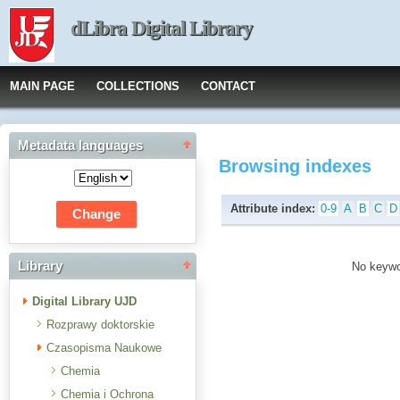
dLibra Digital Library
MAIN PAGE
COLLECTIONS
CONTACT
Metadata languages
Browsing indexes
Attribute index:
0-9
A
B
C
D
Library
No keywor
Digital Library UJD
Rozprawy doktorskie
Czasopisma Naukowe
Chemia
Chemia i Ochrona