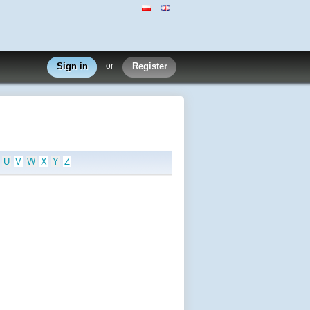
Sign in
or
Register
U
V
W
X
Y
Z