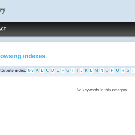
ry
ACT
rowsing indexes
ttribute index:
0-9
A
B
C
D
E
F
G
H
I
J
K
L
M
N
O
P
Q
R
S
T
No keywords in this category.