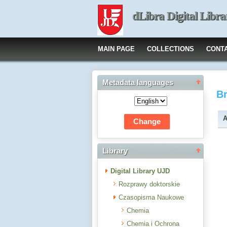
dLibra Digital Libra
MAIN PAGE
COLLECTIONS
CONT
Metadata languages
B
A
Library
Digital Library UJD
Rozprawy doktorskie
Czasopisma Naukowe
Chemia
Chemia i Ochrona