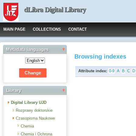
dLibra Digital Library
MAIN PAGE
COLLECTIONS
CONTACT
Metadata languages
Browsing indexes
Attribute index:
0-9
A
B
C
D
Library
Digital Library UJD
Rozprawy doktorskie
Czasopisma Naukowe
Chemia
Chemia i Ochrona