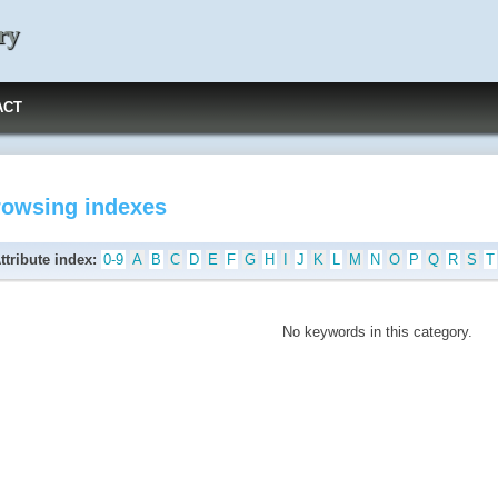
ry
ACT
rowsing indexes
ttribute index:
0-9
A
B
C
D
E
F
G
H
I
J
K
L
M
N
O
P
Q
R
S
T
No keywords in this category.