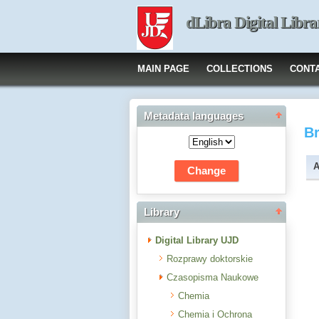
dLibra Digital Libra
MAIN PAGE
COLLECTIONS
CONT
Metadata languages
B
A
Library
Digital Library UJD
Rozprawy doktorskie
Czasopisma Naukowe
Chemia
Chemia i Ochrona