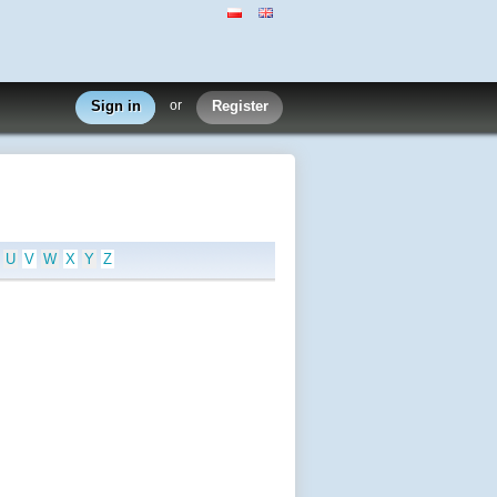
Sign in
or
Register
U
V
W
X
Y
Z