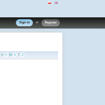
Sign in
or
Register
U
V
W
X
Y
Z