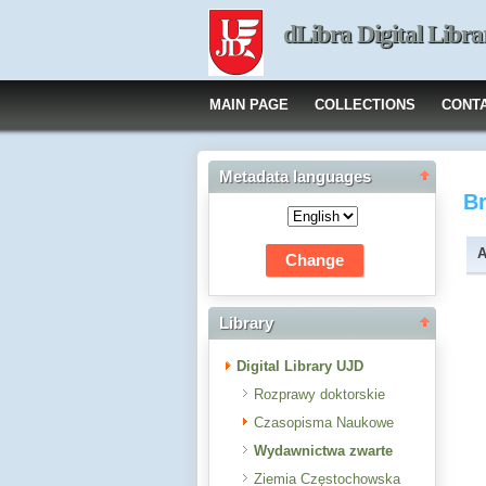
dLibra Digital Libra
MAIN PAGE
COLLECTIONS
CONT
Metadata languages
B
A
Library
Digital Library UJD
Rozprawy doktorskie
Czasopisma Naukowe
Wydawnictwa zwarte
Ziemia Częstochowska