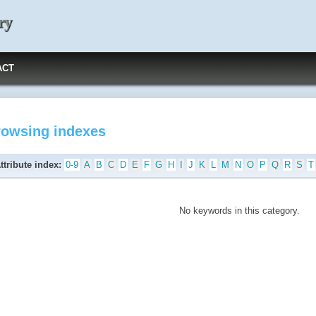
ry
ACT
rowsing indexes
ttribute index:
0-9
A
B
C
D
E
F
G
H
I
J
K
L
M
N
O
P
Q
R
S
T
No keywords in this category.