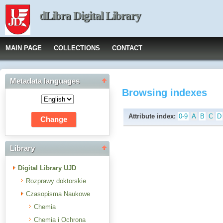
dLibra Digital Library
MAIN PAGE
COLLECTIONS
CONTACT
Metadata languages
Browsing indexes
Attribute index:
0-9
A
B
C
D
Library
Digital Library UJD
Rozprawy doktorskie
Czasopisma Naukowe
Chemia
Chemia i Ochrona