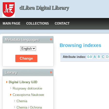
dLibra Digital Library
MAIN PAGE
COLLECTIONS
CONTACT
Metadata languages
Browsing indexes
Attribute index:
0-9
A
B
C
D
Library
Digital Library UJD
Rozprawy doktorskie
Czasopisma Naukowe
Chemia
Chemia i Ochrona