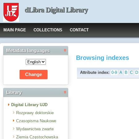
dLibra Digital Library
MAIN PAGE
COLLECTIONS
CONTACT
Metadata languages
Browsing indexes
Attribute index:
0-9
A
B
C
D
Library
Digital Library UJD
Rozprawy doktorskie
Czasopisma Naukowe
Wydawnictwa zwarte
Ziemia Częstochowska