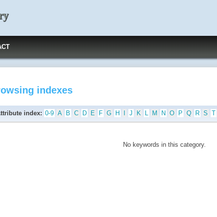
ry
ACT
rowsing indexes
ttribute index:
0-9
A
B
C
D
E
F
G
H
I
J
K
L
M
N
O
P
Q
R
S
T
No keywords in this category.