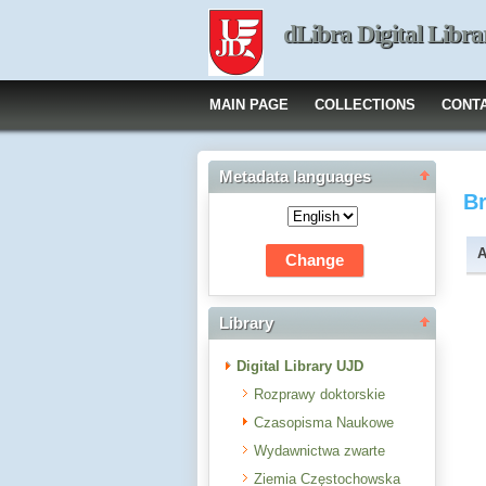
dLibra Digital Libra
MAIN PAGE
COLLECTIONS
CONT
Metadata languages
B
A
Library
Digital Library UJD
Rozprawy doktorskie
Czasopisma Naukowe
Wydawnictwa zwarte
Ziemia Częstochowska