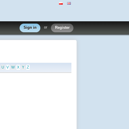
Sign in
or
Register
U
V
W
X
Y
Z