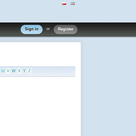
Sign in
or
Register
U
V
W
X
Y
Z