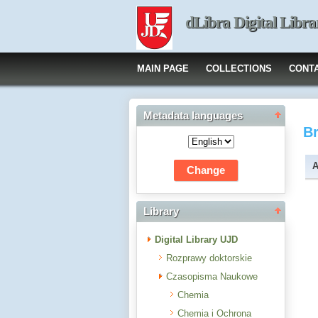
dLibra Digital Libra
MAIN PAGE
COLLECTIONS
CONT
Metadata languages
B
A
Library
Digital Library UJD
Rozprawy doktorskie
Czasopisma Naukowe
Chemia
Chemia i Ochrona