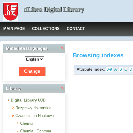
dLibra Digital Library
MAIN PAGE
COLLECTIONS
CONTACT
Metadata languages
Browsing indexes
Attribute index:
0-9
A
B
C
D
Library
Digital Library UJD
Rozprawy doktorskie
Czasopisma Naukowe
Chemia
Chemia i Ochrona