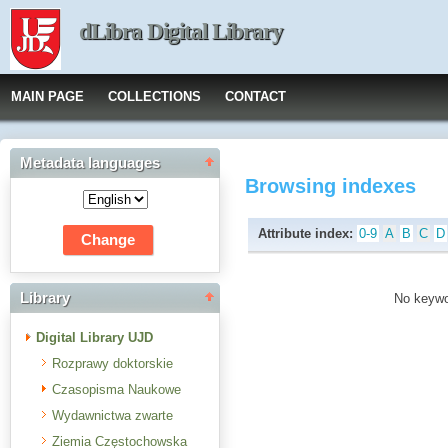
dLibra Digital Library
MAIN PAGE
COLLECTIONS
CONTACT
Metadata languages
Browsing indexes
Attribute index:
0-9
A
B
C
D
Library
No keywor
Digital Library UJD
Rozprawy doktorskie
Czasopisma Naukowe
Wydawnictwa zwarte
Ziemia Częstochowska