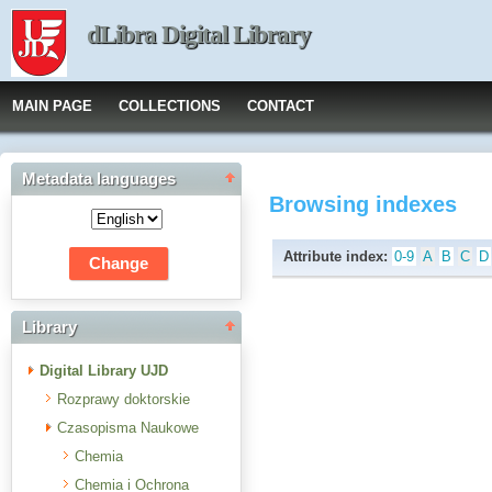
dLibra Digital Library
MAIN PAGE
COLLECTIONS
CONTACT
Metadata languages
Browsing indexes
Attribute index:
0-9
A
B
C
D
Library
Digital Library UJD
Rozprawy doktorskie
Czasopisma Naukowe
Chemia
Chemia i Ochrona