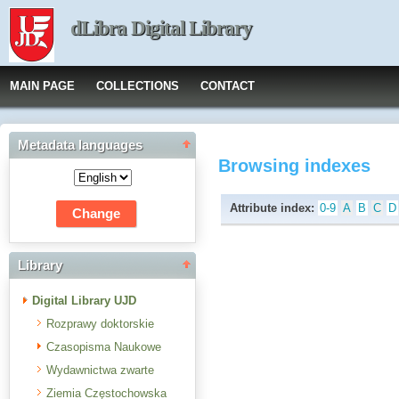
dLibra Digital Library
MAIN PAGE
COLLECTIONS
CONTACT
Metadata languages
Browsing indexes
Attribute index:
0-9
A
B
C
D
Library
Digital Library UJD
Rozprawy doktorskie
Czasopisma Naukowe
Wydawnictwa zwarte
Ziemia Częstochowska