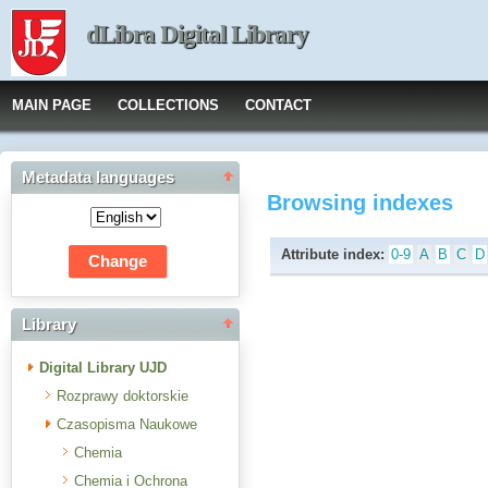
dLibra Digital Library
MAIN PAGE
COLLECTIONS
CONTACT
Metadata languages
Browsing indexes
Attribute index:
0-9
A
B
C
D
Library
Digital Library UJD
Rozprawy doktorskie
Czasopisma Naukowe
Chemia
Chemia i Ochrona