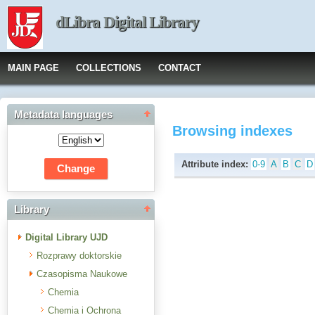
dLibra Digital Library
MAIN PAGE
COLLECTIONS
CONTACT
Metadata languages
Browsing indexes
Attribute index:
0-9
A
B
C
D
Library
Digital Library UJD
Rozprawy doktorskie
Czasopisma Naukowe
Chemia
Chemia i Ochrona