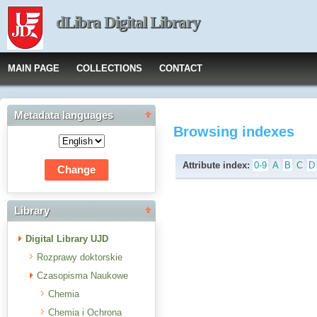
dLibra Digital Library
MAIN PAGE
COLLECTIONS
CONTACT
Metadata languages
Browsing indexes
Attribute index:
0-9
A
B
C
D
Library
Digital Library UJD
Rozprawy doktorskie
Czasopisma Naukowe
Chemia
Chemia i Ochrona