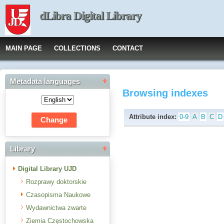
dLibra Digital Library
MAIN PAGE
COLLECTIONS
CONTACT
Metadata languages
Browsing indexes
Attribute index:
0-9
A
B
C
D
Library
Digital Library UJD
Rozprawy doktorskie
Czasopisma Naukowe
Wydawnictwa zwarte
Ziemia Częstochowska