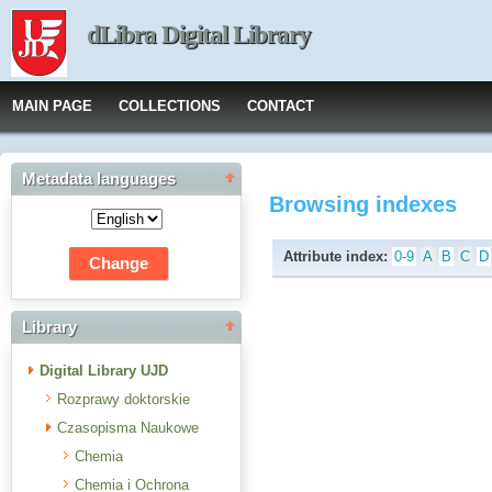
dLibra Digital Library
MAIN PAGE
COLLECTIONS
CONTACT
Metadata languages
Browsing indexes
Attribute index:
0-9
A
B
C
D
Library
Digital Library UJD
Rozprawy doktorskie
Czasopisma Naukowe
Chemia
Chemia i Ochrona