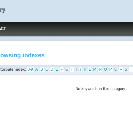
ry
ACT
rowsing indexes
ttribute index:
0-9
A
B
C
D
E
F
G
H
I
J
K
L
M
N
O
P
Q
R
S
T
No keywords in this category.