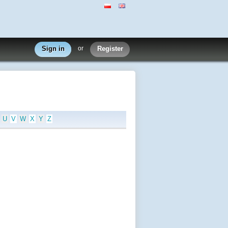
Sign in
or
Register
U
V
W
X
Y
Z