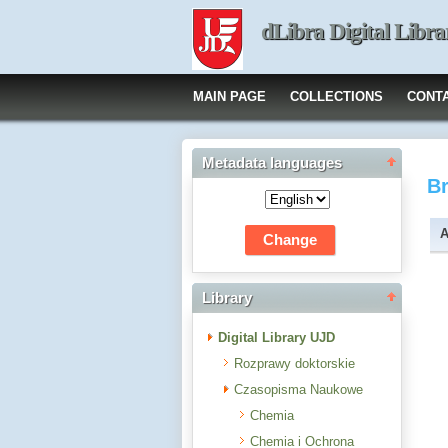
dLibra Digital Libra
MAIN PAGE
COLLECTIONS
CONT
Metadata languages
B
A
Library
Digital Library UJD
Rozprawy doktorskie
Czasopisma Naukowe
Chemia
Chemia i Ochrona