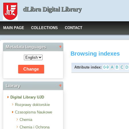
dLibra Digital Library
MAIN PAGE
COLLECTIONS
CONTACT
Metadata languages
Browsing indexes
Attribute index:
0-9
A
B
C
D
Library
Digital Library UJD
Rozprawy doktorskie
Czasopisma Naukowe
Chemia
Chemia i Ochrona