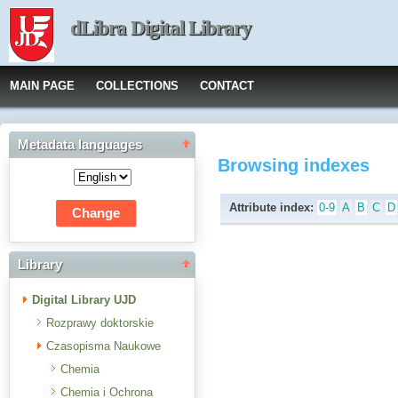
dLibra Digital Library
MAIN PAGE
COLLECTIONS
CONTACT
Metadata languages
Browsing indexes
Attribute index:
0-9
A
B
C
D
Library
Digital Library UJD
Rozprawy doktorskie
Czasopisma Naukowe
Chemia
Chemia i Ochrona