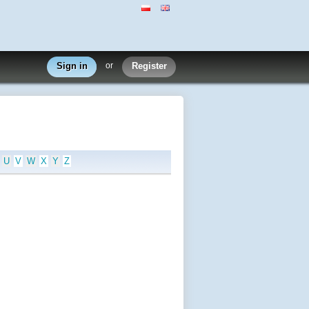
Sign in
or
Register
U
V
W
X
Y
Z