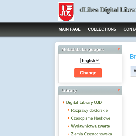
dLibra Digital Libra
MAIN PAGE
COLLECTIONS
CONT
Metadata languages
B
A
Library
Digital Library UJD
Rozprawy doktorskie
Czasopisma Naukowe
Wydawnictwa zwarte
Ziemia Częstochowska