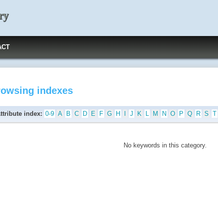
ry
ACT
rowsing indexes
ttribute index:
0-9
A
B
C
D
E
F
G
H
I
J
K
L
M
N
O
P
Q
R
S
T
No keywords in this category.