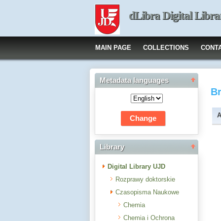
dLibra Digital Libra
MAIN PAGE
COLLECTIONS
CONT
Metadata languages
B
A
Library
Digital Library UJD
Rozprawy doktorskie
Czasopisma Naukowe
Chemia
Chemia i Ochrona