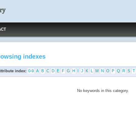
ry
ACT
rowsing indexes
ttribute index:
0-9
A
B
C
D
E
F
G
H
I
J
K
L
M
N
O
P
Q
R
S
T
No keywords in this category.