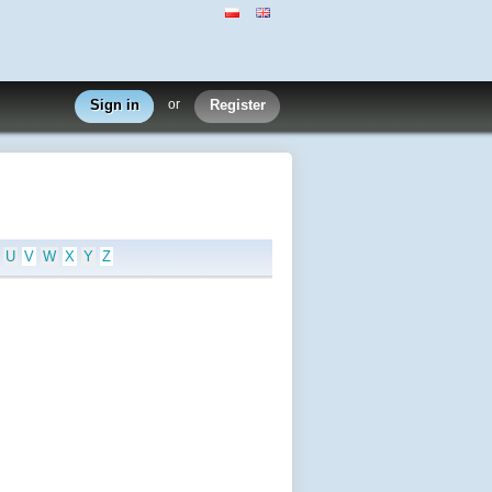
Sign in
or
Register
U
V
W
X
Y
Z