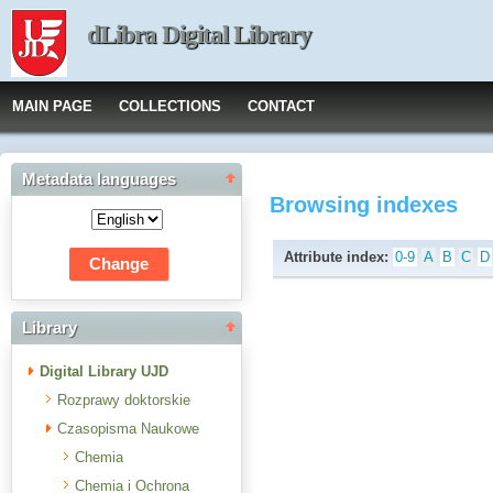
dLibra Digital Library
MAIN PAGE
COLLECTIONS
CONTACT
Metadata languages
Browsing indexes
Attribute index:
0-9
A
B
C
D
Library
Digital Library UJD
Rozprawy doktorskie
Czasopisma Naukowe
Chemia
Chemia i Ochrona