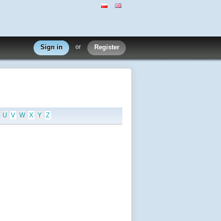
Sign in
or
Register
U
V
W
X
Y
Z