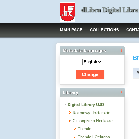
dLibra Digital Libra
MAIN PAGE
COLLECTIONS
CONT
Metadata languages
B
A
Library
Digital Library UJD
Rozprawy doktorskie
Czasopisma Naukowe
Chemia
Chemia i Ochrona