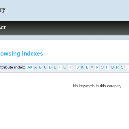
ry
ACT
rowsing indexes
ttribute index:
0-9
A
B
C
D
E
F
G
H
I
J
K
L
M
N
O
P
Q
R
S
T
No keywords in this category.