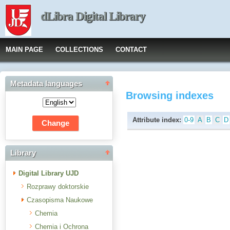
dLibra Digital Library
MAIN PAGE
COLLECTIONS
CONTACT
Metadata languages
Browsing indexes
Attribute index:
0-9
A
B
C
D
Library
Digital Library UJD
Rozprawy doktorskie
Czasopisma Naukowe
Chemia
Chemia i Ochrona